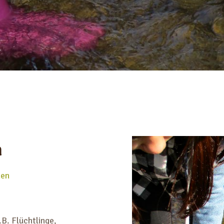
n
nen
.B. Flüchtlinge,