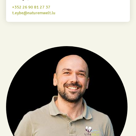
+352 26 90 81 27 37
t.eybe@naturemwelt.lu