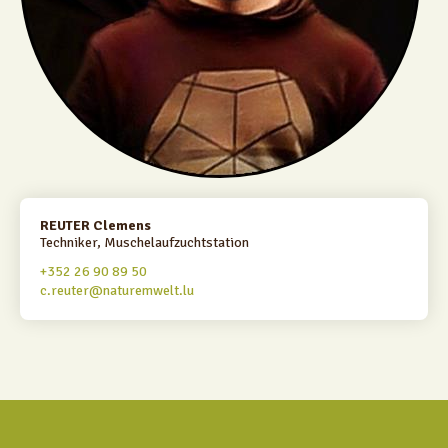
REUTER Clemens
Techniker, Muschelaufzuchtstation
+352 26 90 89 50
c.reuter@naturemwelt.lu