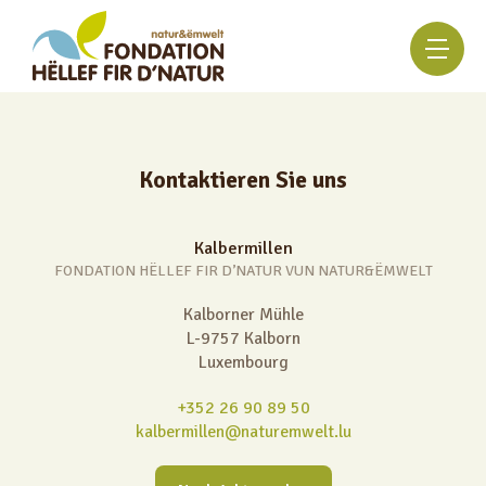
Home
News
Kontaktieren Sie uns
Kalborner Mühle
Historische Mühle
Kalbermillen
Muschelzuchtstation
FONDATION HËLLEF FIR D’NATUR VUN NATUR&ËMWELT
Natura 2000 Saal
Kalborner Mühle
Naturpädagogischer Garten
L-9757 Kalborn
Luxembourg
Wassererlebniszentrum
+352 26 90 89 50
kalbermillen@naturemwelt.lu
Schulklassen und Maison relais
Universitäten & Fachhochschulen