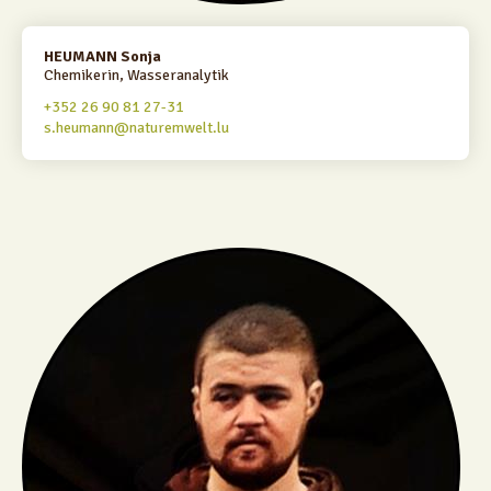
HEUMANN Sonja
Chemikerin, Wasseranalytik
+352 26 90 81 27-31
s.heumann@naturemwelt.lu