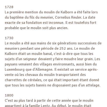
Utilisation de la salle de cours
Groupes privés
1728
Groupes d’inclusion
La première mention du moulin de Kalborn a été faite lors
Jardin pédagogique
du baptême du fils du meunier, Cornelius Reuler. La date
exacte de sa fondation est inconnue. Il est toutefois fort
Formulaire d'inscription
probable que le moulin soit plus ancien.
1730
Contact
Le moulin a été aux mains de six générations successives de
meuniers pendant une période de 252 ans. Le moulin de
Envoyer un message
Kalborn était un moulin banal, c'est-à-dire que tous les
sujets d'un seigneur devaient y faire moudre leur grain. Les
paysans venaient des villages environnants, aussi bien du
Luxembourg que d'Allemagne. Il existait un service après-
vente où les chevaux du moulin transportaient des
charrettes de céréales, ce qui était important étant donné
que tous les sujets bannis ne disposaient pas d'un attelage.
1800
C'est au plus tard à partir de cette année que le moulin
appartient à la famille Lentz. Au début, le moulin était