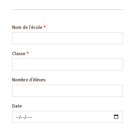
Utilisation de la salle de cours
Groupes privés
Groupes d’inclusion
Jardin pédagogique
Nom de l'école
Formulaire d'inscription
Contact
Classe
Envoyer un message
Nombre d'élèves
Date